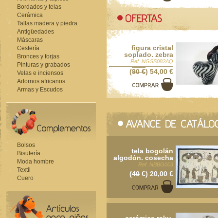
Bordados y telas
Cerámica
Tallas madera y piedra
Antigüedades
Máscaras
figura cristal
Cestería
soplado. zebra
Bronces y forjas
Ref. NGSS082AQ
Pinturas y grabados
(
90 €
) 54,00 €
Velas e inciensos
Adornos africanos
Armas y Escudos
Bolsos
tela bogolán
Bisutería
algodón. cosecha
Moda hombre
Ref. NBBG003
Textil
(
40
€) 20,00 €
Cuero