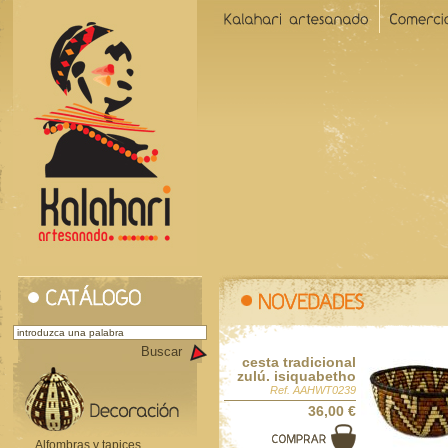
Buscar
cesta tradicional
zulú. isiquabetho
Ref. AAHWT0239
36,00 €
Alfombras y tapices