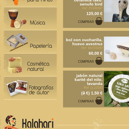
cerámica raku.
senufo bird
Ref. PCRK067
125,00 €
bol con cucharilla.
huevo avestruz
Ref. WOSS090
60,00 €
jabón natural
karité del nilo.
lavanda
Ref. LLJJ030
(
3
€) 1,50 €